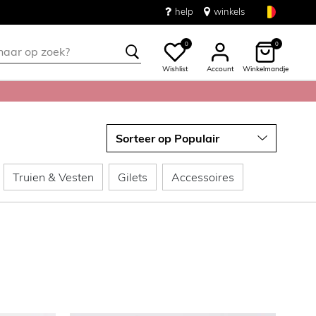
help
winkels
0
0
Wishlist
Account
Winkelmandje
Leggings & Treggings
Truien & Vesten
Gilets
Accessoires
Truien & Vesten
Gilets
Accessoires