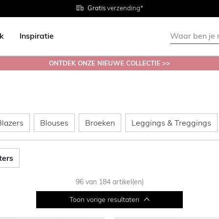
Gratis
Gratis
retourneren in de winkel
Maten
verzending*
38 - 54
ok
Inspiratie
ONTDEK ONZE NIEUWE COLLECTIE >>
ken & Rokken
Blazers
Blouses
Broeken
Blazers
Blouses
Broeken
Leggings & Treggings
lters
96 van 184 artikel(en)
Toon vorige resultaten