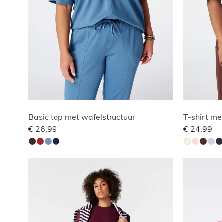
Basic top met wafelstructuur
T-shirt me
€ 26,99
€ 24,99