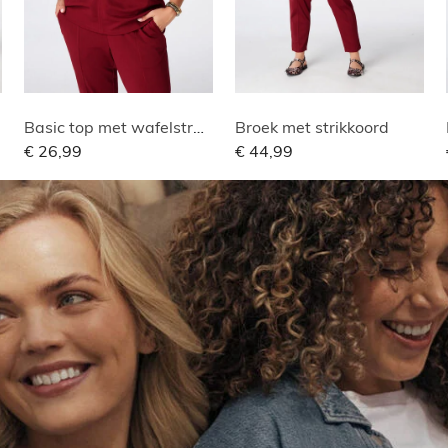
Basic top met wafelstructuur
Broek met strikkoord
€ 26,99
€ 44,99