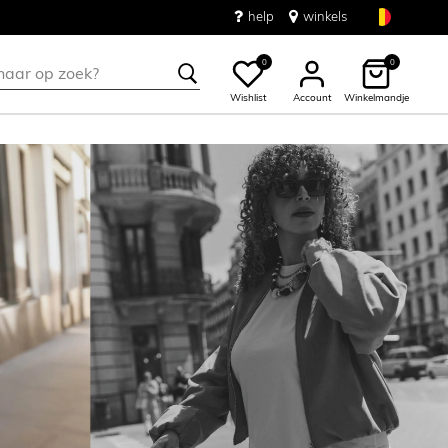
help
winkels
0
0
Wishlist
Account
Winkelmandje