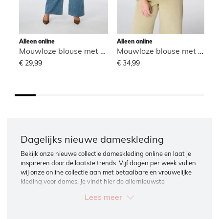
Alleen online
Alleen online
Mouwloze blouse met hoge hals
Mouwloze blouse met hoge hals
T
€ 29,99
€ 34,99
€
Dagelijks nieuwe dameskleding
Bekijk onze nieuwe collectie dameskleding online en laat je
inspireren door de laatste trends. Vijf dagen per week vullen
wij onze online collectie aan met betaalbare en vrouwelijke
kleding voor dames. Je vindt hier de allernieuwste
dameskleding: broeken, jassen, blouses, t-shirts, jurken en
Lees meer
nog veel meer.