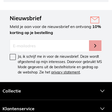
Online kleding bestellen
De online fashion shop van MS Mode is 24 uur per dag, 7
dagen per week geopend. Online dameskleding bestellen is
Nieuwsbrief
heel eenvoudig en retourneren in de winkel is gratis.
Meld je aan voor de nieuwsbrief en ontvang
10%
korting op je bestelling
Ja, ik schrijf me in voor de nieuwsbrief. Deze wordt
afgestemd op mijn interesses. Daarvoor gebruikt MS
Mode gegevens uit de bestelhistorie en gedrag op
de webshop. Zie het
privacy statement
.
Collectie
Klantenservice