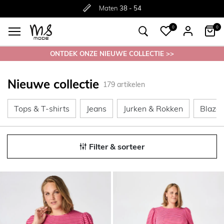
Gratis
Gratis
retourneren in de winkel
Maten
verzending*
38 - 54
0
0
ONTDEK ONZE NIEUWE COLLECTIE >>
Nieuwe collectie
179
artikelen
Tops & T-shirts
Jeans
Jurken &
Tops & T-shirts
Jeans
Jurken & Rokken
Blazer
Filter & sorteer