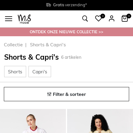
Gratis
Gratis
retourneren in de winkel
Maten
verzending*
38 - 54
0
0
ONTDEK ONZE NIEUWE COLLECTIE >>
Collectie
Shorts & Capri's
Shorts & Capri's
6
artikelen
Shorts
Capri's
Shorts
Capri's
Filter & sorteer