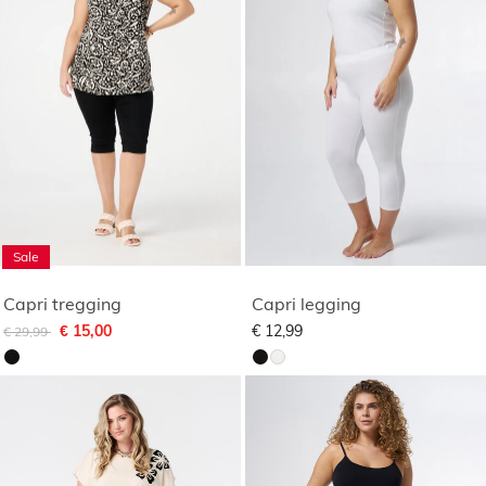
Sale
Capri tregging
Capri legging
Afgeprijsd van
naar
€ 15,00
€ 12,99
€ 29,99