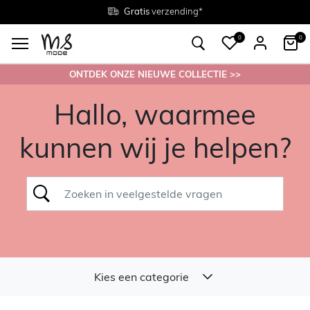
Gratis
Gratis
retourneren in de winkel
Maten
verzending*
38 - 54
0
0
ONTDEK ONZE NIEUWE COLLECTIE >>
Hallo, waarmee
kunnen wij je helpen?
Kies een categorie