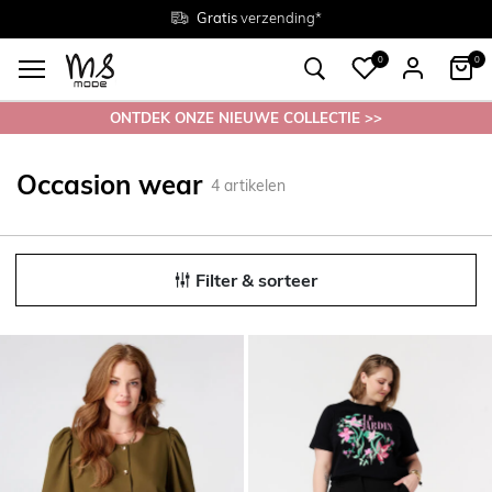
Gratis
Gratis
retourneren in de winkel
Maten
verzending*
38 - 54
0
0
ONTDEK ONZE NIEUWE COLLECTIE >>
Occasion wear
4
artikelen
Filter & sorteer