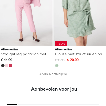
- 50%
Alleen online
Alleen online
Straight leg pantalon met elastische taille
Blouse met structuur en ballonmouwen
Afgeprijsd van
naar
€ 44,99
€ 20,00
€ 39,99
4 van 4 artikel(en)
Aanbevolen voor jou