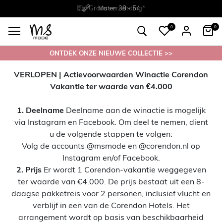
Gratis
Gratis
retourneren in de winkel
Maten
verzending*
38 - 54
0
0
ONTDEK ONZE NIEUWE COLLECTIE >>
VERLOPEN | Actievoorwaarden Winactie Corendon
Vakantie ter waarde van €4.000
1. Deelname
Deelname aan de winactie is mogelijk
via Instagram en Facebook. Om deel te nemen, dient
u de volgende stappen te volgen:
Volg de accounts @msmode en @corendon.nl op
Instagram en/of Facebook.
2. Prijs
Er wordt 1 Corendon-vakantie weggegeven
ter waarde van €4.000. De prijs bestaat uit een 8-
daagse pakketreis voor 2 personen, inclusief vlucht en
verblijf in een van de Corendon Hotels. Het
arrangement wordt op basis van beschikbaarheid