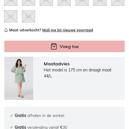
52
54
Maat uitverkocht?
Mail me bij nieuwe voorraad
Voeg toe
Maatadvies
Het model is 175 cm en draagt maat
44/L.
✔
Gratis
afhalen in de winkel
✔
Gratis
verzending vanaf €30