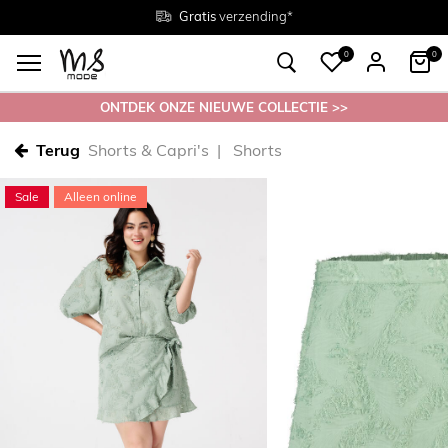
Gratis
Gratis
retourneren in de winkel
Maten
verzending*
38 - 54
0
0
ONTDEK ONZE NIEUWE COLLECTIE >>
Terug
Shorts & Capri's
Shorts
Sale
Alleen online