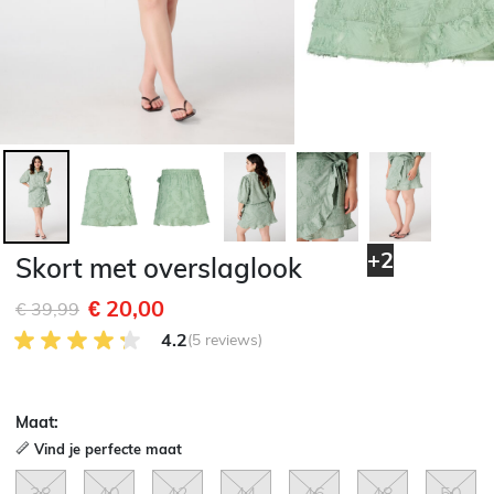
+2
Skort met overslaglook
€ 20,00
Afgeprijsd van
naar
€ 39,99
4.2 van 5 Klantenbeoordeling
4.2
(5 reviews)
Maat:
Vind je perfecte maat
38
40
42
44
46
48
50