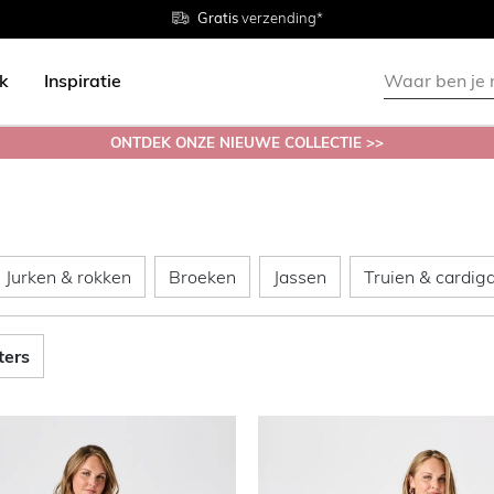
Gratis
Gratis
retourneren in de winkel
Maten
verzending*
38 - 54
ok
Inspiratie
ONTDEK ONZE NIEUWE COLLECTIE >>
s
ouses
Jurken & rokken
Broeken
Jassen
Jurken & rokken
Broeken
Jassen
Truien & cardig
lters