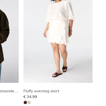
Halflange geruite jas met opstaande kraag
Fluffy overslag skort
€ 34,99