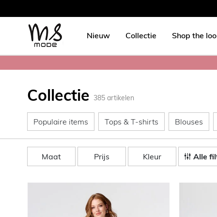
Nieuw
Collectie
Shop the lo
Collectie
385
artikelen
Populaire items
Tops & T-shirt
Bl
Populaire items
Tops & T-shirts
Blouses
Maat
Prijs
Kleur
Alle fi