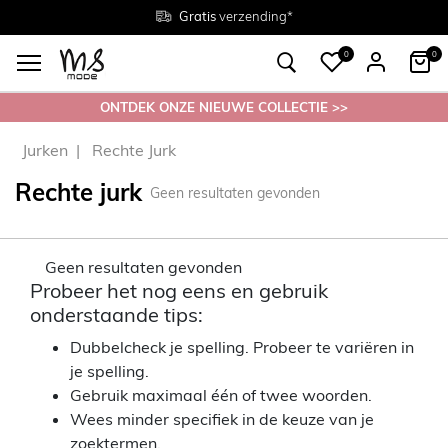
Gratis
Gratis
retourneren in de winkel
Maten
verzending*
38 - 54
0
0
ONTDEK ONZE NIEUWE COLLECTIE >>
Jurken
Rechte Jurk
Rechte jurk
Geen resultaten gevonden
Geen resultaten gevonden
Probeer het nog eens en gebruik
onderstaande tips:
Dubbelcheck je spelling. Probeer te variëren in
je spelling.
Gebruik maximaal één of twee woorden.
Wees minder specifiek in de keuze van je
zoektermen.