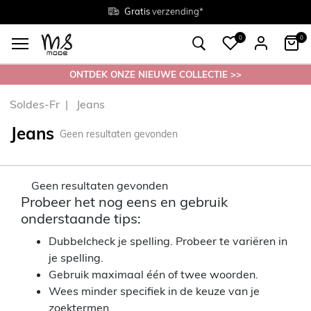
Gratis
Gratis
retourneren in de winkel
Maten
verzending*
38 - 54
0
0
ONTDEK ONZE NIEUWE COLLECTIE >>
Soldes-Fr
Jeans
Jeans
Geen resultaten gevonden
Geen resultaten gevonden
Probeer het nog eens en gebruik
onderstaande tips:
Dubbelcheck je spelling. Probeer te variëren in
je spelling.
Gebruik maximaal één of twee woorden.
Wees minder specifiek in de keuze van je
zoektermen.