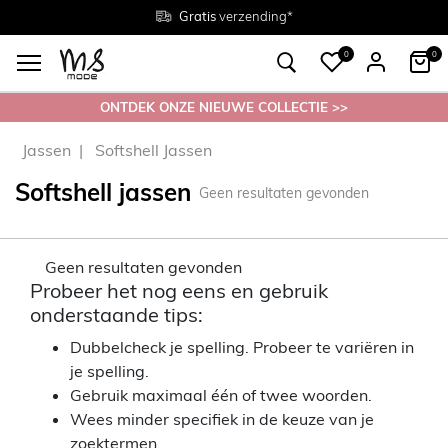
Gratis
Gratis
retourneren in de winkel
Maten
verzending*
38 - 54
0
0
ONTDEK ONZE NIEUWE COLLECTIE >>
Jassen
Softshell Jassen
Softshell jassen
Geen resultaten gevonden
Geen resultaten gevonden
Probeer het nog eens en gebruik
onderstaande tips:
Dubbelcheck je spelling. Probeer te variëren in
je spelling.
Gebruik maximaal één of twee woorden.
Wees minder specifiek in de keuze van je
zoektermen.