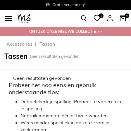
Gratis
Gratis
retourneren in de winkel
Maten
verzending*
38 - 54
0
0
ONTDEK ONZE NIEUWE COLLECTIE >>
Accessoires
Tassen
Tassen
Geen resultaten gevonden
Geen resultaten gevonden
Probeer het nog eens en gebruik
onderstaande tips:
Dubbelcheck je spelling. Probeer te variëren in
je spelling.
Gebruik maximaal één of twee woorden.
Wees minder specifiek in de keuze van je
zoektermen.