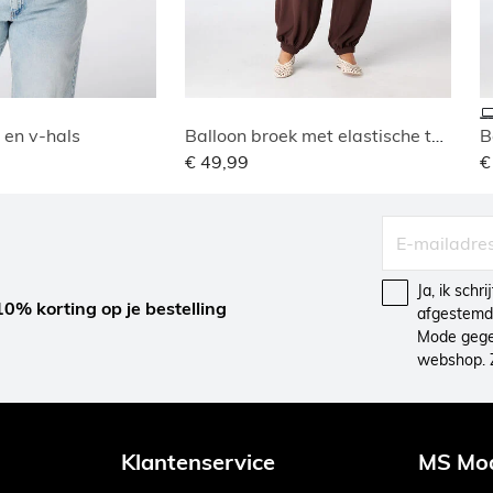
 en v-hals
Balloon broek met elastische taille
B
€ 49,99
€
Ja, ik schr
10% korting op je bestelling
afgestemd 
Mode gegev
webshop. 
Klantenservice
MS Mo