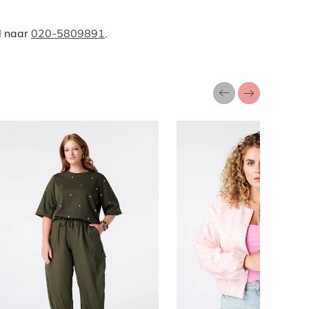
l naar
020-5809891
.