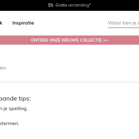
Gratis
Gratis
retourneren in de winkel
Maten
verzending*
38 - 54
ok
Inspiratie
ONTDEK ONZE NIEUWE COLLECTIE >>
den
aande tips:
 je spelling.
ektermen.