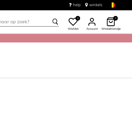
help
winkels
0
0
Wishlist
Account
Winkelmandje