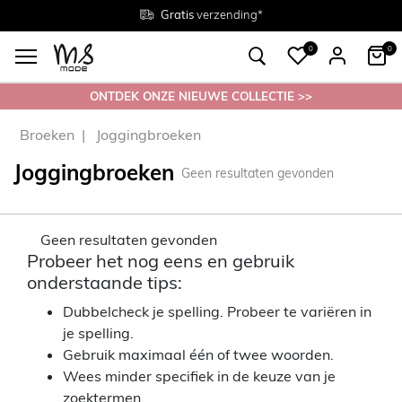
Gratis
Gratis
retourneren in de winkel
Maten
verzending*
38 - 54
0
0
ONTDEK ONZE NIEUWE COLLECTIE >>
Broeken
Joggingbroeken
Joggingbroeken
Geen resultaten gevonden
Geen resultaten gevonden
Probeer het nog eens en gebruik
onderstaande tips:
Dubbelcheck je spelling. Probeer te variëren in
je spelling.
Gebruik maximaal één of twee woorden.
Wees minder specifiek in de keuze van je
zoektermen.