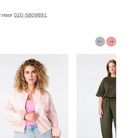
l naar
020-5809891
.