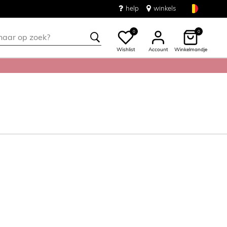
help
winkels
0
0
Wishlist
Account
Winkelmandje