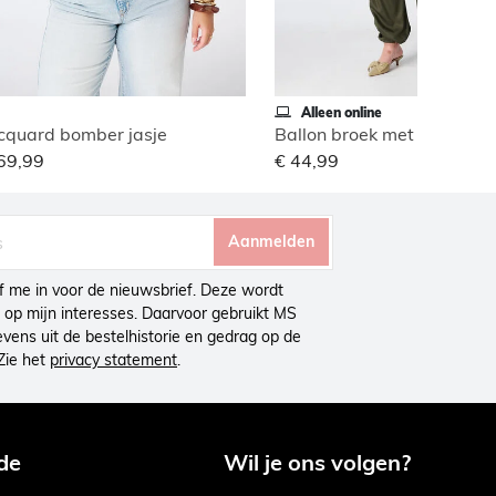
Alleen online
cquard bomber jasje
Ballon broek met cargo loo
69,99
€ 44,99
Aanmelden
ijf me in voor de nieuwsbrief. Deze wordt
op mijn interesses. Daarvoor gebruikt MS
ens uit de bestelhistorie en gedrag op de
Zie het
privacy statement
.
de
Wil je ons volgen?