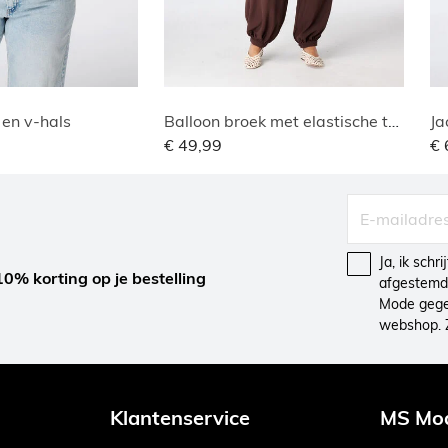
 en v-hals
Balloon broek met elastische taille
Ja
€ 49,99
€ 
Ja, ik schr
10% korting op je bestelling
afgestemd 
Mode gegev
webshop. 
Klantenservice
MS Mo