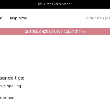
Gratis
Gratis
retourneren in de winkel
Maten
verzending*
38 - 54
ok
Inspiratie
ONTDEK ONZE NIEUWE COLLECTIE >>
aande tips:
 je spelling.
ektermen.