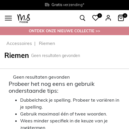
Gratis
Gratis
retourneren in de winkel
Maten
verzending*
38 - 54
0
0
ONTDEK ONZE NIEUWE COLLECTIE >>
Accessoires
Riemen
Riemen
Geen resultaten gevonden
Geen resultaten gevonden
Probeer het nog eens en gebruik
onderstaande tips:
Dubbelcheck je spelling. Probeer te variëren in
je spelling.
Gebruik maximaal één of twee woorden.
Wees minder specifiek in de keuze van je
zoektermen.