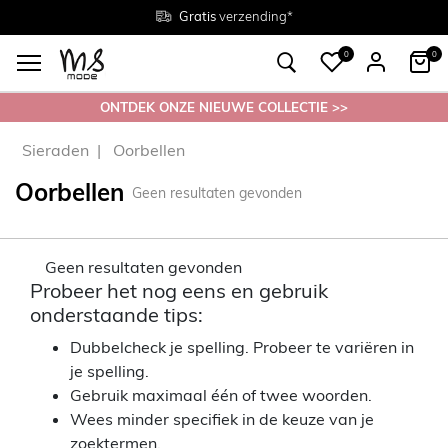
Gratis
Gratis
retourneren in de winkel
Maten
verzending*
38 - 54
0
0
ONTDEK ONZE NIEUWE COLLECTIE >>
Sieraden
Oorbellen
Oorbellen
Geen resultaten gevonden
Geen resultaten gevonden
Probeer het nog eens en gebruik
onderstaande tips:
Dubbelcheck je spelling. Probeer te variëren in
je spelling.
Gebruik maximaal één of twee woorden.
Wees minder specifiek in de keuze van je
zoektermen.