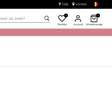
help
winkels
0
0
Wishlist
Account
Winkelmandje