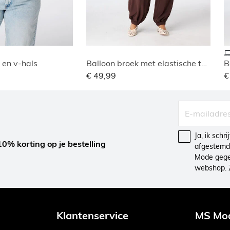
 en v-hals
Balloon broek met elastische taille
B
€ 49,99
€
Ja, ik schr
10% korting op je bestelling
afgestemd 
Mode gegev
webshop. 
Klantenservice
MS Mo