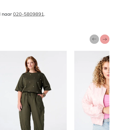
l naar
020-5809891
.