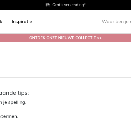
Gratis
Gratis
retourneren in de winkel
Maten
verzending*
38 - 54
ok
Inspiratie
ONTDEK ONZE NIEUWE COLLECTIE >>
aande tips:
 je spelling.
ektermen.