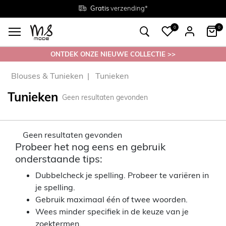
Gratis
Gratis
retourneren in de winkel
Maten
verzending*
38 - 54
0
0
ONTDEK ONZE NIEUWE COLLECTIE >>
Blouses & Tunieken
Tunieken
Tunieken
Geen resultaten gevonden
Geen resultaten gevonden
Probeer het nog eens en gebruik
onderstaande tips:
Dubbelcheck je spelling. Probeer te variëren in
je spelling.
Gebruik maximaal één of twee woorden.
Wees minder specifiek in de keuze van je
zoektermen.