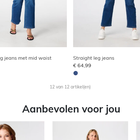
eg jeans met mid waist
Straight leg jeans
€ 64,99
12 van 12 artikel(en)
Aanbevolen voor jou