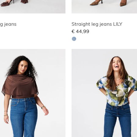
eg jeans
Straight leg jeans LILY
€ 44,99