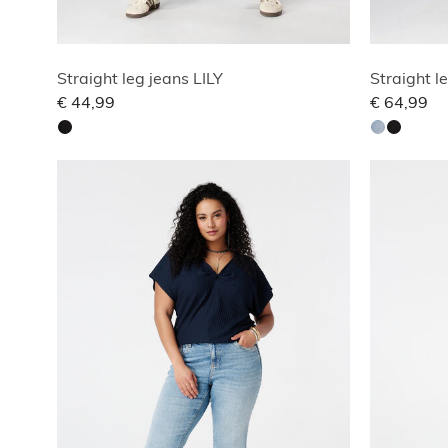
Straight leg jeans LILY
Straight l
€ 44,99
€ 64,99