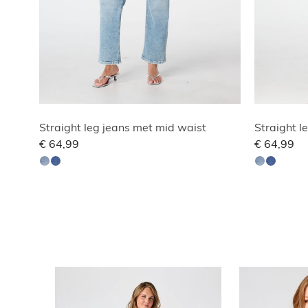
Straight leg jeans met mid waist
Straight l
€ 64,99
€ 64,99