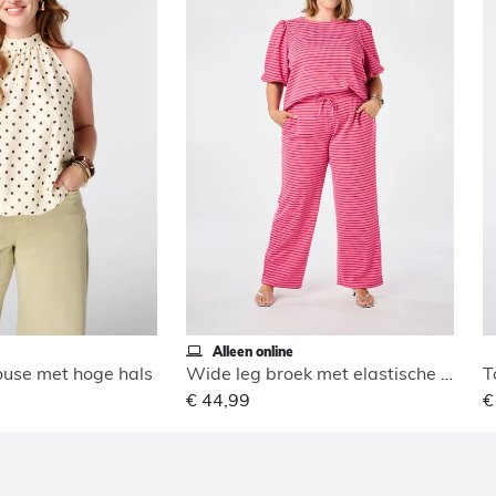
Alleen online
use met hoge hals
Wide leg broek met elastische taille
T
€ 44,99
€