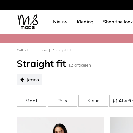
Nieuw
Kleding
Shop the look
Collectie
Jeans
Straight Fit
Straight fit
12
artikelen
Jeans
geselecteerd Jeans
Maat
Prijs
Kleur
Alle fi