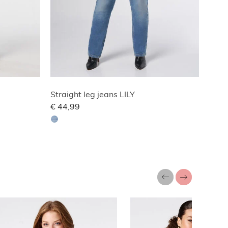
Straight leg jeans LILY
€ 44,99