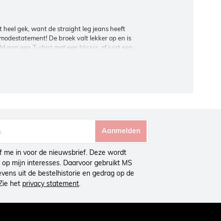
et heel gek, want de straight leg jeans heeft
modestatement! De broek valt lekker op en is
eeld aan een
T-shirt
met een
blazer
, of juist een
ouw curves. Zoals de naam al doet vermoeden,
ape lijken je benen slanker en langer, en
Aanmelden
 voor je figuur en is ook nog eens on-trend.
ieden wij bijvoorbeeld high waisted jeans,
ijf me in voor de nieuwsbrief. Deze wordt
eans van MS Mode bieden voor iedere vrouw, ook
op mijn interesses. Daarvoor gebruikt MS
ens uit de bestelhistorie en gedrag op de
Zie het
privacy statement
.