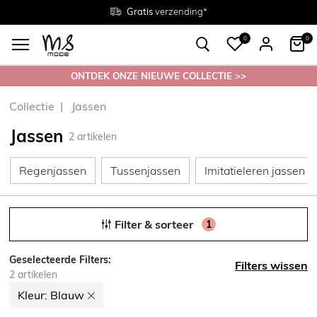
Gratis
Gratis
retourneren in de winkel
Maten
verzending*
38 - 54
0
0
ONTDEK ONZE NIEUWE COLLECTIE >>
Collectie
Jassen
Jassen
2
artikelen
Regenjassen
Tussenjassen
Regenjassen
Tussenjassen
Imitatieleren jassen
Filter & sorteer
1
Geselecteerde Filters:
Filters wissen
2
artikelen
Kleur:
Blauw
Kleur: Verwijder filter Nu gesorteerd op Kleur: Blauw