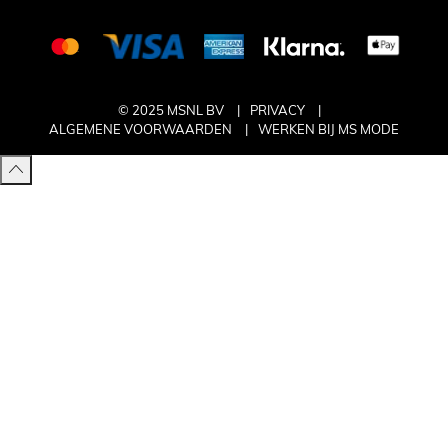
© 2025 MSNL BV
PRIVACY
ALGEMENE VOORWAARDEN
WERKEN BIJ MS MODE