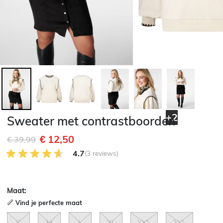
+2
Sweater met contrastboorden
€ 12,50
Afgeprijsd van
naar
€ 39,99
4.7 van 5 Klantenbeoordeling
4.7
(3 reviews)
Maat:
Vind je perfecte maat
S
M
L
XL
XXL
3XL