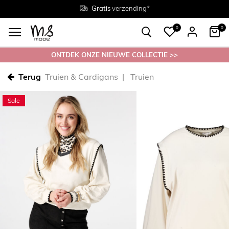
Gratis
Gratis
retourneren in de winkel
Maten
verzending*
38 - 54
0
0
ONTDEK ONZE NIEUWE COLLECTIE >>
Terug
Truien & Cardigans
Truien
Sale