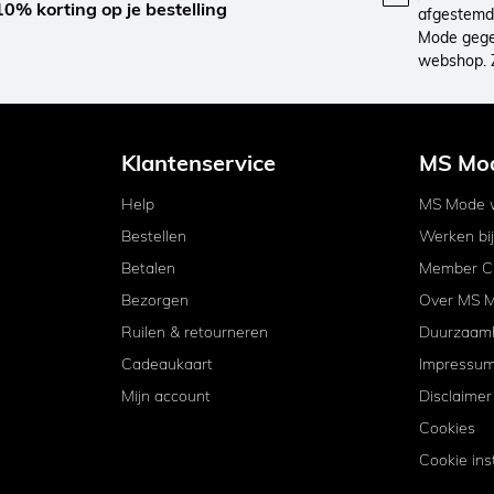
10% korting op je bestelling
afgestemd 
Mode gegev
webshop. 
Klantenservice
MS Mo
Help
MS Mode w
Bestellen
Werken bi
Betalen
Member C
Bezorgen
Over MS 
Ruilen & retourneren
Duurzaam
Cadeaukaart
Impressu
Mijn account
Disclaimer
Cookies
Cookie ins