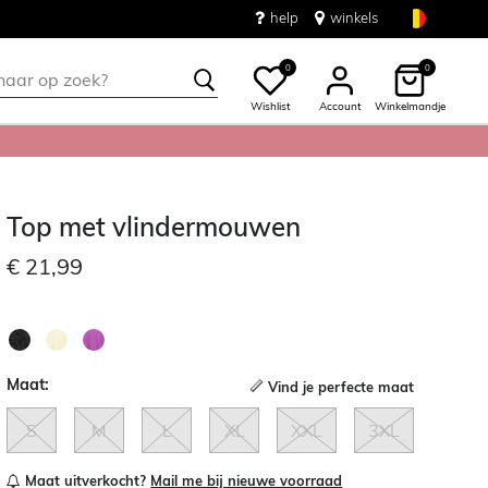
help
winkels
0
0
Wishlist
Account
Winkelmandje
Top met vlindermouwen
€ 21,99
Maat:
Vind je perfecte maat
S
M
L
XL
XXL
3XL
Maat uitverkocht?
Mail me bij nieuwe voorraad