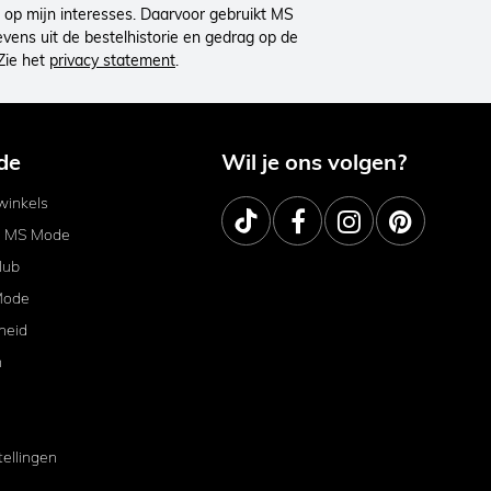
op mijn interesses. Daarvoor gebruikt MS
ens uit de bestelhistorie en gedrag op de
Zie het
privacy statement
.
de
Wil je ons volgen?
inkels
j MS Mode
lub
Mode
heid
m
tellingen