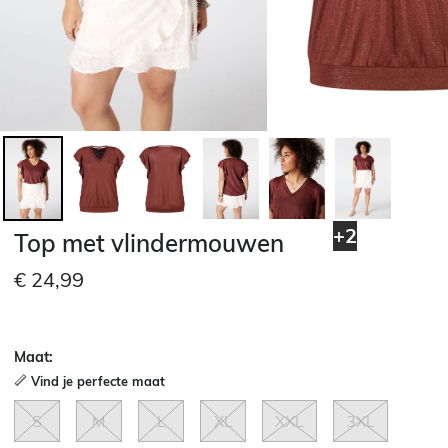
+2
Top met vlindermouwen
€ 24,99
Maat:
Vind je perfecte maat
S
M
L
XL
XXL
3XL