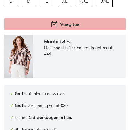
S
M
L
XL
XXL
3XL
Voeg toe
Maatadvies
Het model is 174 cm en draagt maat
44/L.
✔
Gratis
afhalen in de winkel
✔
Gratis
verzending vanaf €30
✔
Binnen
1-3 werkdagen in huis
✔
30 dagen
retourrecht*