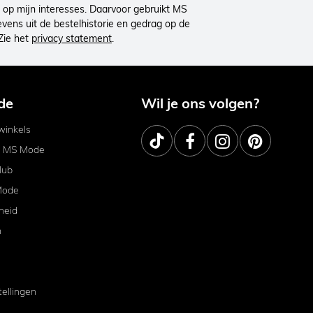
op mijn interesses. Daarvoor gebruikt MS
ens uit de bestelhistorie en gedrag op de
Zie het
privacy statement
.
de
Wil je ons volgen?
inkels
j MS Mode
lub
Mode
heid
m
tellingen