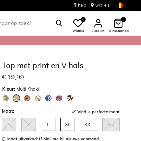
help
winkels
0
0
Wishlist
Account
Winkelmandje
Top met print en V hals
€ 19,99
Kleur:
Multi Khaki
geselecteerd
Maat:
Vind je perfecte maat
S
M
L
XL
XXL
3XL
Maat uitverkocht?
Mail me bij nieuwe voorraad