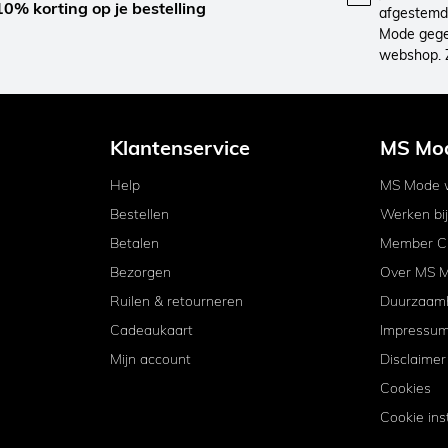
10% korting op je bestelling
afgestemd 
Mode gegev
webshop. 
Klantenservice
MS Mo
Help
MS Mode w
Bestellen
Werken bi
Betalen
Member C
Bezorgen
Over MS 
Ruilen & retourneren
Duurzaam
Cadeaukaart
Impressu
Mijn account
Disclaimer
Cookies
Cookie ins