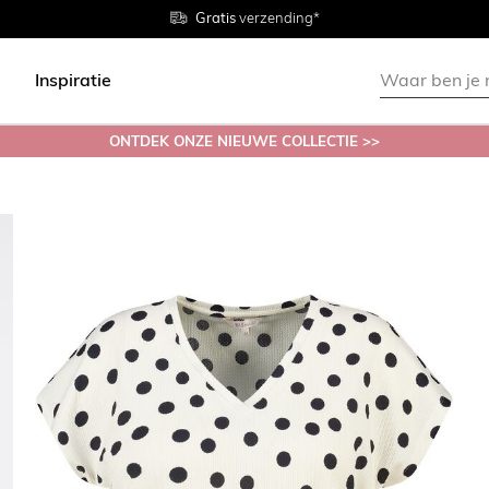
Gratis
Gratis
retourneren in de winkel
Maten
verzending*
38 - 54
Inspiratie
ONTDEK ONZE NIEUWE COLLECTIE >>