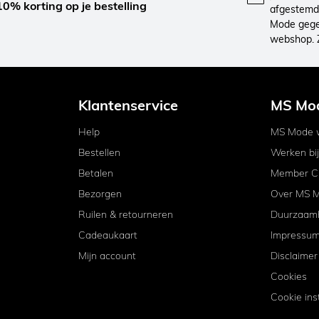
10% korting op je bestelling
afgestemd 
Mode gegev
webshop. 
Klantenservice
MS Mo
Help
MS Mode w
Bestellen
Werken bi
Betalen
Member C
Bezorgen
Over MS 
Ruilen & retourneren
Duurzaam
Cadeaukaart
Impressu
Mijn account
Disclaimer
Cookies
Cookie ins