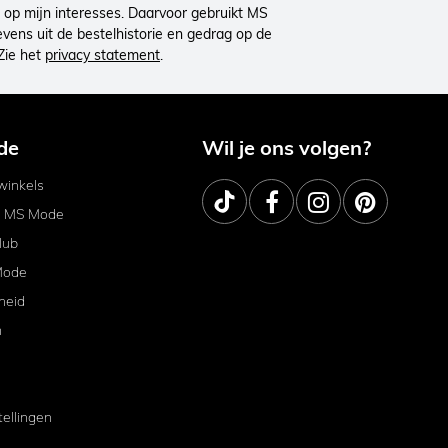
op mijn interesses. Daarvoor gebruikt MS
ens uit de bestelhistorie en gedrag op de
Zie het
privacy statement
.
de
Wil je ons volgen?
inkels
j MS Mode
lub
Mode
heid
m
tellingen