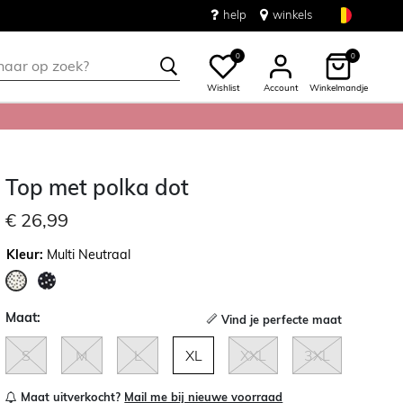
help
winkels
0
0
Wishlist
Account
Winkelmandje
Top met polka dot
€ 26,99
Kleur:
Multi Neutraal
geselecteerd
Maat:
Vind je perfecte maat
S
M
L
XL
XXL
3XL
Maat uitverkocht?
Mail me bij nieuwe voorraad