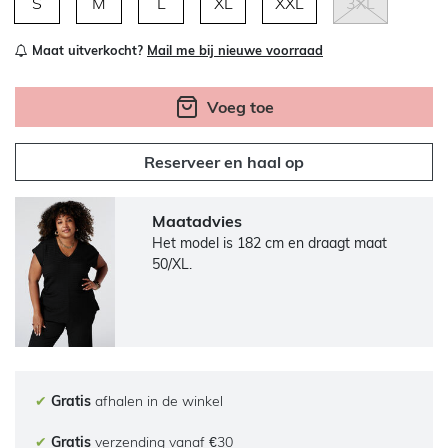
S
M
L
XL
XXL
3XL
Maat uitverkocht?
Mail me bij nieuwe voorraad
Voeg toe
Reserveer en haal op
Maatadvies
Het model is 182 cm en draagt maat
50/XL.
✔
Gratis
afhalen in de winkel
✔
Gratis
verzending vanaf €30