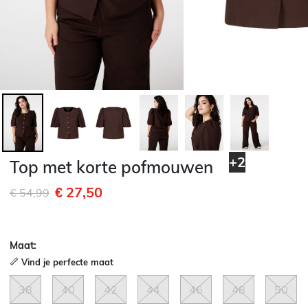
+2
Top met korte pofmouwen
€ 27,50
Afgeprijsd van
naar
€ 54,99
Maat:
Vind je perfecte maat
38
40
42
44
46
48
50