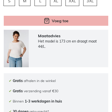
S
M
L
XL
XXL
3XL
Voeg toe
Maatadvies
Het model is 173 cm en draagt maat
44/L.
✔
Gratis
afhalen in de winkel
✔
Gratis
verzending vanaf €30
✔
Binnen
1-3 werkdagen in huis
✔
30 dagen
retourrecht*