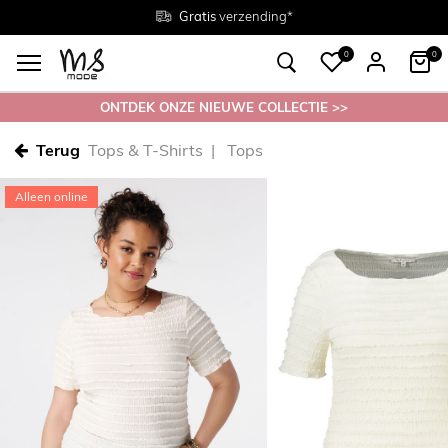
Gratis
Gratis
retourneren in de winkel
Maten
verzending*
38 - 54
0
0
ONTDEK ONZE NIEUWE COLLECTIE >>
Terug
Tops & T-Shirts
Tops
Alleen online