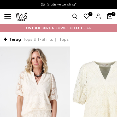
Gratis
Gratis
retourneren in de winkel
Maten
verzending*
38 - 54
0
0
ONTDEK ONZE NIEUWE COLLECTIE >>
Terug
Tops & T-Shirts
Tops