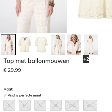
+2
Top met ballonmouwen
€ 29,99
Maat:
Vind je perfecte maat
S
M
L
XL
XXL
3XL