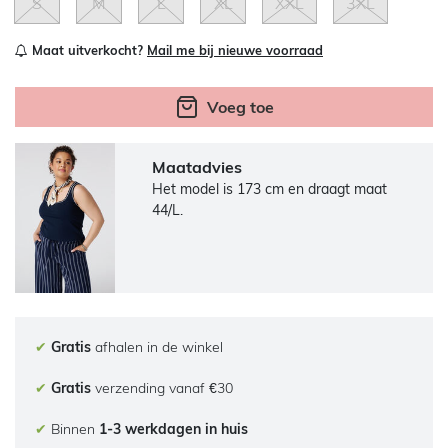
S
M
L
XL
XXL
3XL
Maat uitverkocht?
Mail me bij nieuwe voorraad
Voeg toe
Maatadvies
Het model is 173 cm en draagt maat
44/L.
✔
Gratis
afhalen in de winkel
✔
Gratis
verzending vanaf €30
✔
Binnen
1-3 werkdagen in huis