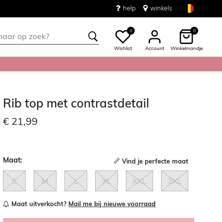
help
winkels
0
0
Wishlist
Account
Winkelmandje
Rib top met contrastdetail
€ 21,99
Maat:
Vind je perfecte maat
S
M
L
XL
XXL
3XL
Maat uitverkocht?
Mail me bij nieuwe voorraad