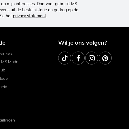
op mijn interesses. Daarvoor gebruikt MS
ens uit de bestelhistorie en gedrag op de
Zie het
privacy statement
.
de
Wil je ons volgen?
inkels
j MS Mode
lub
Mode
heid
m
tellingen