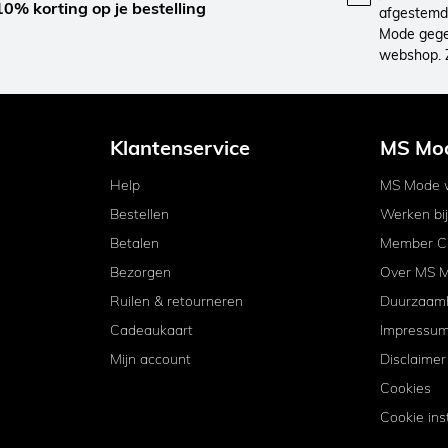
10% korting op je bestelling
afgestemd 
Mode gegev
webshop. 
Klantenservice
MS Mo
Help
MS Mode w
Bestellen
Werken bi
Betalen
Member C
Bezorgen
Over MS 
Ruilen & retourneren
Duurzaam
Cadeaukaart
Impressu
Mijn account
Disclaimer
Cookies
Cookie ins