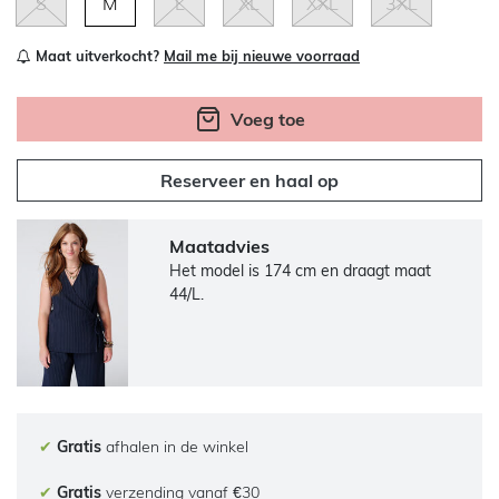
S
M
L
XL
XXL
3XL
Maat uitverkocht?
Mail me bij nieuwe voorraad
Voeg toe
Reserveer en haal op
Maatadvies
Het model is 174 cm en draagt maat
44/L.
✔
Gratis
afhalen in de winkel
✔
Gratis
verzending vanaf €30