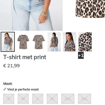
+1
T-shirt met print
€ 21,99
Maat:
Vind je perfecte maat
S
M
L
XL
XXL
3XL