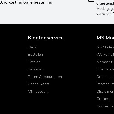
10% korting op je bestelling
afgestemd 
Mode gegev
webshop. 
Klantenservice
MS Mo
Help
MS Mode w
Bestellen
Werken bi
Betalen
Member C
Bezorgen
Over MS 
Ruilen & retourneren
Duurzaam
Cadeaukaart
Impressu
Mijn account
Disclaimer
Cookies
Cookie ins