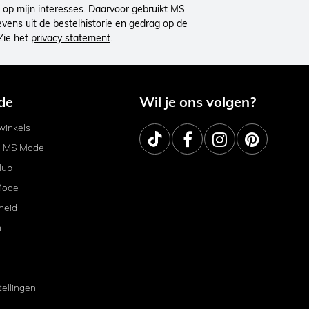
op mijn interesses. Daarvoor gebruikt MS
ens uit de bestelhistorie en gedrag op de
Zie het
privacy statement
.
de
Wil je ons volgen?
inkels
j MS Mode
lub
Mode
heid
m
tellingen