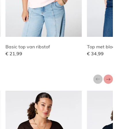
Basic top van ribstof
Top met bloemen st
€ 21,99
€ 34,99