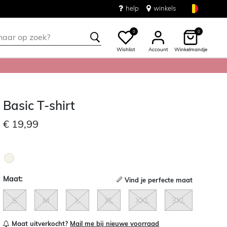
help
winkels
0
0
Wishlist
Account
Winkelmandje
Basic T-shirt
€ 19,99
Maat:
Vind je perfecte maat
S
M
L
XL
XXL
3XL
Maat uitverkocht?
Mail me bij nieuwe voorraad