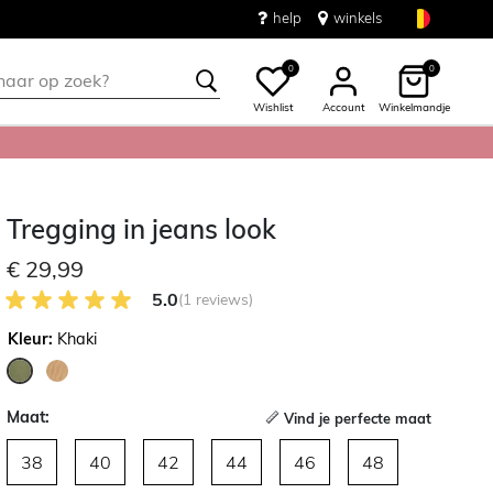
help
winkels
0
0
Wishlist
Account
Winkelmandje
Tregging in jeans look
€ 29,99
5.0 van 5 Klantenbeoordeling
5.0
(1 reviews)
Kleur:
Khaki
geselecteerd
Maat:
Vind je perfecte maat
38
40
42
44
46
48