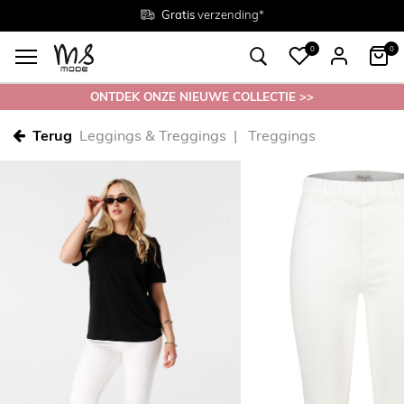
Gratis
Gratis
retourneren in de winkel
Maten
verzending*
38 - 54
0
0
ONTDEK ONZE NIEUWE COLLECTIE >>
Terug
Leggings & Treggings
Treggings