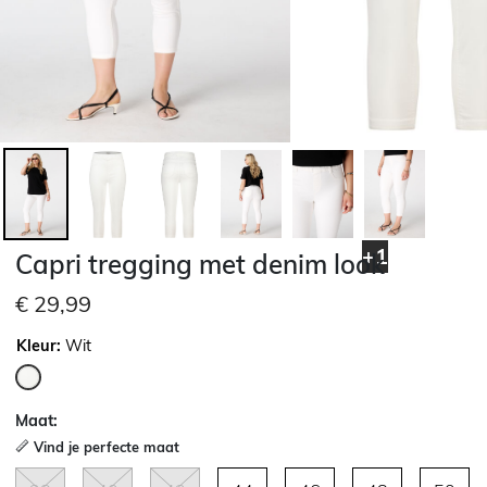
+1
Capri tregging met denim look
€ 29,99
Kleur:
Wit
geselecteerd
Maat:
Vind je perfecte maat