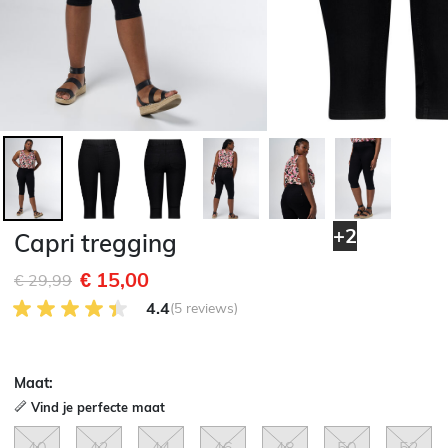
+2
Capri tregging
€ 15,00
Afgeprijsd van
naar
€ 29,99
4.4 van 5 Klantenbeoordeling
4.4
(5 reviews)
Maat:
Vind je perfecte maat
40
42
44
46
48
50
52