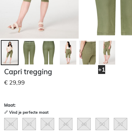
+1
Capri tregging
€ 29,99
Maat:
Vind je perfecte maat
40
42
44
46
48
50
52