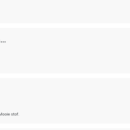
rg…
 Mooie stof.