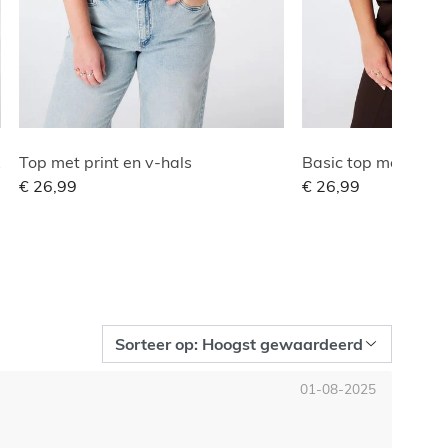
lle
Top met print en v-hals
Basic top met wafe
€ 26,99
€ 26,99
01-08-2025