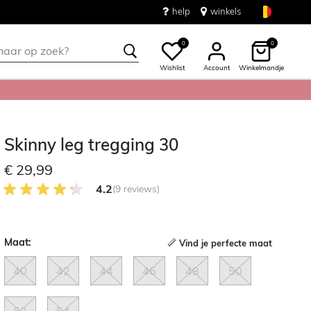
help
winkels
0
0
Wishlist
Account
Winkelmandje
Skinny leg tregging 30
€ 29,99
4.2 van 5 Klantenbeoordeling
4.2
(9 reviews)
Maat:
Vind je perfecte maat
40
42
44
46
48
50