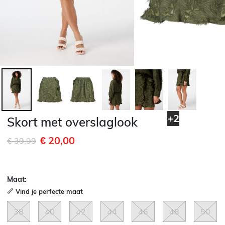
+2
Skort met overslaglook
€ 20,00
Afgeprijsd van
naar
€ 39,99
Maat:
Vind je perfecte maat
38
40
42
44
46
48
50