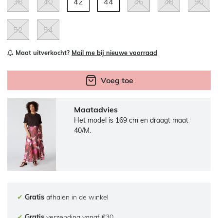
38
40
42
44
46
48
50
52
54
Maat uitverkocht?
Mail me bij nieuwe voorraad
Voeg toe
Maatadvies
Het model is 169 cm en draagt maat
40/M.
✔
Gratis
afhalen in de winkel
✔
Gratis
verzending vanaf €30