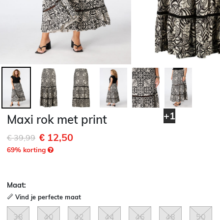
+1
Maxi rok met print
€ 12,50
Afgeprijsd van
naar
€ 39,99
69
% korting
Maat:
Vind je perfecte maat
38
40
42
44
46
48
50