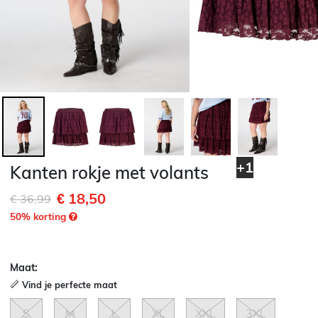
+1
Kanten rokje met volants
€ 18,50
Afgeprijsd van
naar
€ 36,99
50
% korting
Maat:
Vind je perfecte maat
S
M
L
XL
XXL
3XL