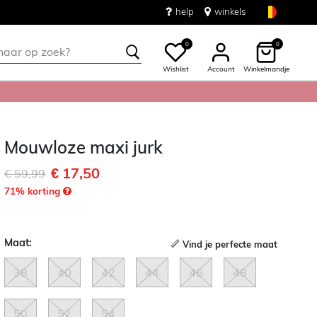
help
winkels
0
0
Wishlist
Account
Winkelmandje
Mouwloze maxi jurk
€ 17,50
Afgeprijsd van
naar
€ 59,99
71
% korting
Maat:
Vind je perfecte maat
38
40
42
44
46
48
50
52
54