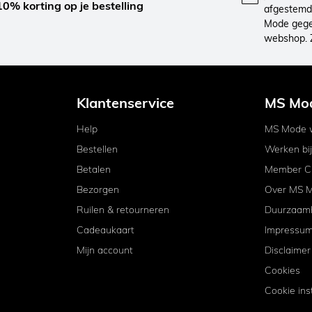
10% korting op je bestelling
afgestemd 
Mode gegev
webshop. 
Klantenservice
MS Mo
Help
MS Mode w
Bestellen
Werken bi
Betalen
Member C
Bezorgen
Over MS 
Ruilen & retourneren
Duurzaam
Cadeaukaart
Impressu
Mijn account
Disclaimer
Cookies
Cookie ins