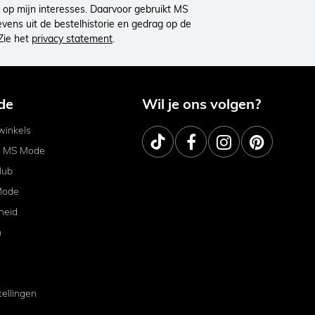
op mijn interesses. Daarvoor gebruikt MS
ens uit de bestelhistorie en gedrag op de
Zie het
privacy statement
.
de
Wil je ons volgen?
inkels
j MS Mode
lub
Mode
heid
m
tellingen