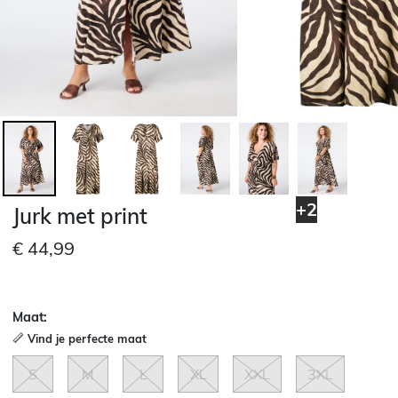
+2
Jurk met print
€ 44,99
Maat:
Vind je perfecte maat
S
M
L
XL
XXL
3XL