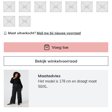
38
40
42
44
46
48
50
52
54
Maat uitverkocht?
Mail me bij nieuwe voorraad
Voeg toe
Bekijk winkelvoorraad
Maatadvies
Het model is 178 cm en draagt maat
50/XL.