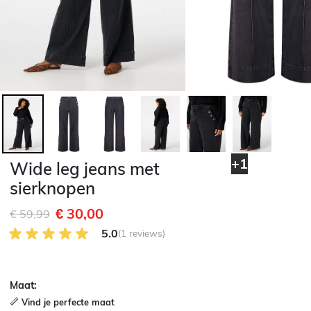
+1
Wide leg jeans met
sierknopen
€ 30,00
Afgeprijsd van
naar
€ 59,99
5.0 van 5 Klantenbeoordeling
5.0
(1 reviews)
Maat:
Vind je perfecte maat