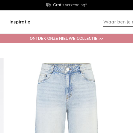
Gratis
Gratis
retourneren in de winkel
Maten
verzending*
38 - 54
Inspiratie
ONTDEK ONZE NIEUWE COLLECTIE >>