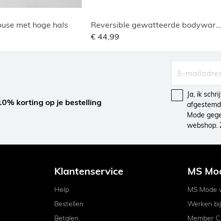
use met hoge hals
Reversible gewatteerde bodywarmer
€ 44,99
Ja, ik schr
10% korting op je bestelling
afgestemd 
Mode gegev
webshop. 
Klantenservice
MS Mo
Help
MS Mode w
Bestellen
Werken bi
Betalen
Member C