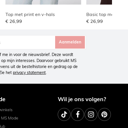
Top met print en v-hals
Basic top met wafe
€ 26,99
€ 26,99
Aanmelden
ijf me in voor de nieuwsbrief. Deze wordt
op mijn interesses. Daarvoor gebruikt MS
ens uit de bestelhistorie en gedrag op de
Zie het
privacy statement
.
de
Wil je ons volgen?
inkels
j MS Mode
lub