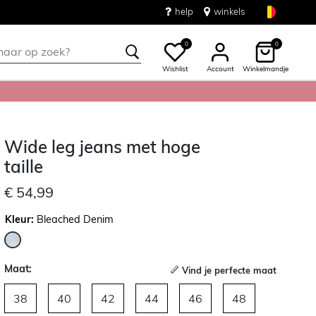
help
winkels
0
0
Wishlist
Account
Winkelmandje
Wide leg jeans met hoge
taille
€ 54,99
Kleur:
Bleached Denim
geselecteerd
Maat:
Vind je perfecte maat
38
40
42
44
46
48