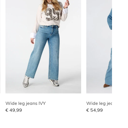
Wide leg jeans IVY
Wide leg jeans met 
€ 49,99
€ 54,99