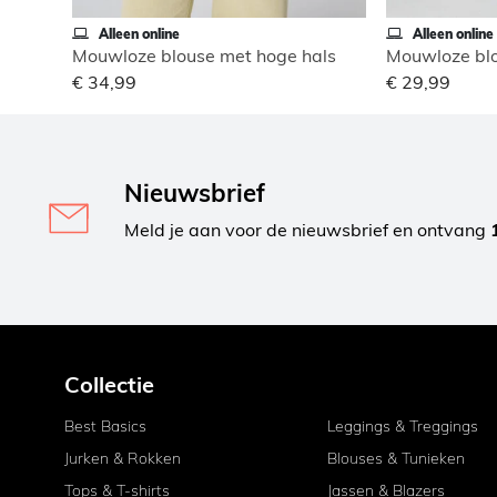
Alleen online
Alleen online
Mouwloze blouse met hoge hals
Mouwloze blo
€ 34,99
€ 29,99
Nieuwsbrief
Meld je aan voor de nieuwsbrief en ontvang
Collectie
Best Basics
Leggings & Treggings
Jurken & Rokken
Blouses & Tunieken
Tops & T-shirts
Jassen & Blazers