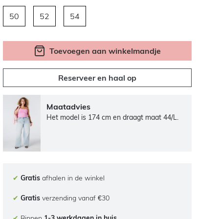
50
52
54
Toevoegen aan winkelmandje
Reserveer en haal op
Maatadvies
Het model is 174 cm en draagt maat 44/L.
✔
Gratis
afhalen in de winkel
✔
Gratis
verzending vanaf €30
✔
Binnen
1-3 werkdagen in huis